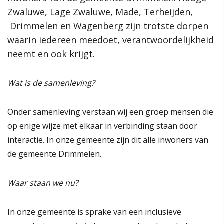
Proces
Zwaluwe, Lage Zwaluwe, Made, Terheijden,
Zwaluwe, Lage Zwaluwe, Made, Terheijden,
Hoe werkt de website?
Drimmelen en Wagenberg zijn trotste dorpen
Drimmelen en Wagenberg zijn trotste dorpen
Rol van de gemeente
waarin iedereen meedoet, verantwoordelijkheid
waarin iedereen meedoet, verantwoordelijkheid
neemt en ook krijgt.
neemt en ook krijgt.
Contact
Wat is de samenleving?
Lees verder
Zoeken
Onder samenleving verstaan wij een groep mensen die
Gebieden
op enige wijze met elkaar in verbinding staan door
Drimmelen
interactie. In onze gemeente zijn dit alle inwoners van
Hooge Zwaluwe
de gemeente Drimmelen.
Terheijden
Wagenberg
Waar staan we nu?
Toon alle
In onze gemeente is sprake van een inclusieve
Thema's