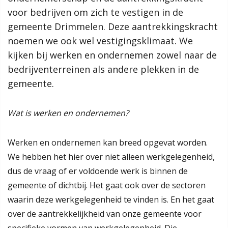
Proces
voor bedrijven om zich te vestigen in de
voor bedrijven om zich te vestigen in de
Hoe werkt de website?
gemeente Drimmelen. Deze aantrekkingskracht
gemeente Drimmelen. Deze aantrekkingskracht
Rol van de gemeente
noemen we ook wel vestigingsklimaat. We
noemen we ook wel vestigingsklimaat. We
kijken bij werken en ondernemen zowel naar de
kijken bij werken en ondernemen zowel naar de
Contact
bedrijventerreinen als andere plekken in de
bedrijventerreinen als andere plekken in de
gemeente.
gemeente.
Zoeken
Wat is werken en ondernemen?
Lees verder
Gebieden
Drimmelen
Werken en ondernemen kan breed opgevat worden.
Hooge Zwaluwe
We hebben het hier over niet alleen werkgelegenheid,
Terheijden
dus de vraag of er voldoende werk is binnen de
Wagenberg
gemeente of dichtbij. Het gaat ook over de sectoren
Toon alle
waarin deze werkgelegenheid te vinden is. En het gaat
over de aantrekkelijkheid van onze gemeente voor
Thema's