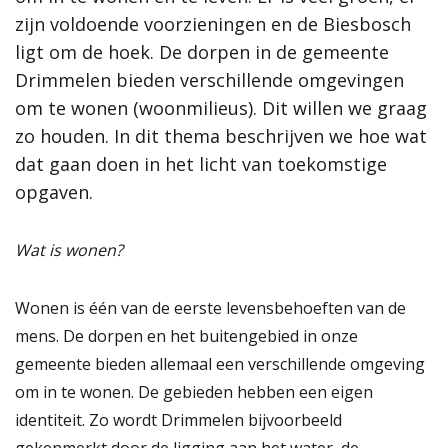
Proces
zijn voldoende voorzieningen en de Biesbosch
zijn voldoende voorzieningen en de Biesbosch
Hoe werkt de website?
ligt om de hoek. De dorpen in de gemeente
ligt om de hoek. De dorpen in de gemeente
Rol van de gemeente
Drimmelen bieden verschillende omgevingen
Drimmelen bieden verschillende omgevingen
om te wonen (woonmilieus). Dit willen we graag
om te wonen (woonmilieus). Dit willen we graag
Contact
zo houden. In dit thema beschrijven we hoe wat
zo houden. In dit thema beschrijven we hoe wat
dat gaan doen in het licht van toekomstige
dat gaan doen in het licht van toekomstige
Zoeken
opgaven.
opgaven.
Gebieden
Wat is wonen?
Lees verder
Drimmelen
Hooge Zwaluwe
Wonen is één van de eerste levensbehoeften van de
Terheijden
mens. De dorpen en het buitengebied in onze
Wagenberg
gemeente bieden allemaal een verschillende omgeving
Toon alle
om in te wonen. De gebieden hebben een eigen
identiteit. Zo wordt Drimmelen bijvoorbeeld
Thema's