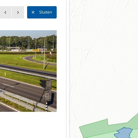
n
Sluiten
n
uwe
ector
eid
eving