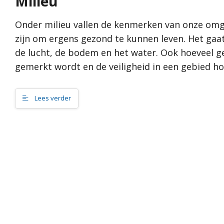
Milieu
Ambities
Wat is de omgevingsvisie?
Samen bouw
Samenvattingskaart
Onder milieu vallen de kenmerken van onze omge
Levendige d
Proces
zijn om ergens gezond te kunnen leven. Het gaat
Onze blauw
Hoe werkt de website?
de lucht, de bodem en het water. Ook hoeveel g
Toekomstbe
Rol van de gemeente
gemerkt wordt en de veiligheid in een gebied hor
Waarden
Contact
Cultureel er
Lees verder
Landschap
Dorpsgerich
DNA van Dr