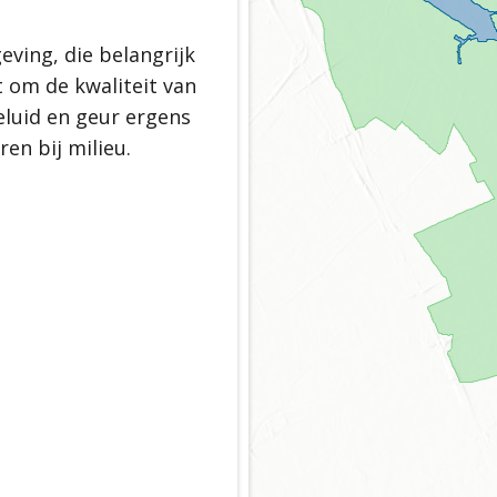
en aan de gezonde toekomst
ving, die belangrijk
orpen
 om de kwaliteit van
-groene motor
eluid en geur ergens
stendige gemeente
en bij milieu.
fgoed
t werken/gemeenschapszin
immelen