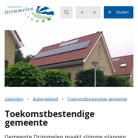
Zoeken
Sluiten
In de Omgevingsvisie laten we zien waar de gemeente
Drimmelen voor staat en waar we naar toe willen in de
toekomst. De combinatie van ‘thema’s’, ‘waarden’ en ‘ambities’
bepaalt wat er wel en niet kan in onze verschillende gebieden.
De huidige status van deze website is definitief (vastgesteld 18
november 2021).
Lees verder via één van de trefwoorden over het onderwerp of
klik via de kaart naar uw gebied.
Gebieden
Buitengebied
Toekomstbestendige gemeente
Meer informatie
Toekomstbestendige
gemeente
Voorwoord wethouder Jan-Willem Stoop
Wat is de omgevingsvisie?
Gemeente Drimmelen maakt slimme plannen
Samenvattingskaart