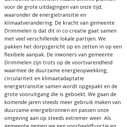
Proces
voor de grote uitdagingen van onze tijd,
Hoe werkt de website?
waaronder de energietransitie en
Rol van de gemeente
klimaatverandering. De kracht van gemeente
Drimmelen is dat dit in co-creatie gaat samen
Contact
met veel verschillende lokale partijen. We
pakken het dorpsgericht op en zetten in op een
Zoeken
flexibele aanpak. De inwoners van gemeente
Drimmelen zijn trots op de voortvarendheid
Gebieden
waarmee de duurzame energieopwekking,
circulariteit en klimaatadaptatie
Drimmelen
energietransitie samen wordt opgepakt en de
Hooge Zwaluwe
Terheijden
grote vooruitgang die is geboekt. We gaan de
Wagenberg
komende jaren steeds meer gebruik maken van
Toon alle
duurzame energiebronnen en passen onze
omgeving aan op steeds extremer weer. Als
Thema's
gemeente nemen we een voorbeeldfunctie en