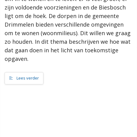
Proces
zijn voldoende voorzieningen en de Biesbosch
Hoe werkt de website?
ligt om de hoek. De dorpen in de gemeente
Rol van de gemeente
Drimmelen bieden verschillende omgevingen
om te wonen (woonmilieus). Dit willen we graag
Contact
zo houden. In dit thema beschrijven we hoe wat
dat gaan doen in het licht van toekomstige
Zoeken
opgaven.
Gebieden
Lees verder
Drimmelen
Hooge Zwaluwe
Terheijden
Wagenberg
Toon alle
Thema's