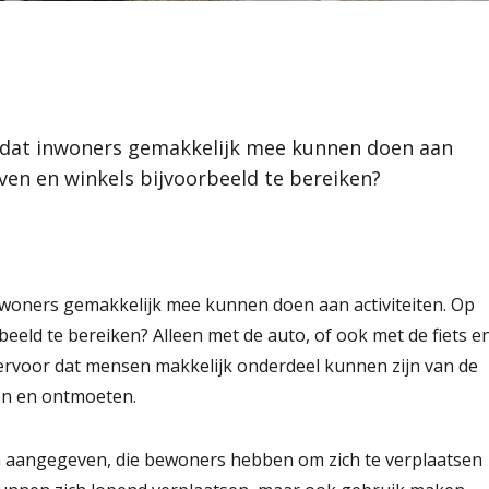
en aan de gezonde toekomst
oners gemakkelijk
orpen
er zijn bedrijven en
-groene motor
stendige gemeente
 dat inwoners gemakkelijk mee kunnen doen aan
jven en winkels bijvoorbeeld te bereiken?
fgoed
t werken/gemeenschapszin
immelen
nwoners gemakkelijk mee kunnen doen aan activiteiten. Op
beeld te bereiken? Alleen met de auto, of ook met de fiets e
ervoor dat mensen makkelijk onderdeel kunnen zijn van de
en en ontmoeten.
 aangegeven, die bewoners hebben om zich te verplaatsen