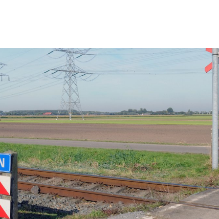
n
Sluiten
n
uwe
ector
eid
eving