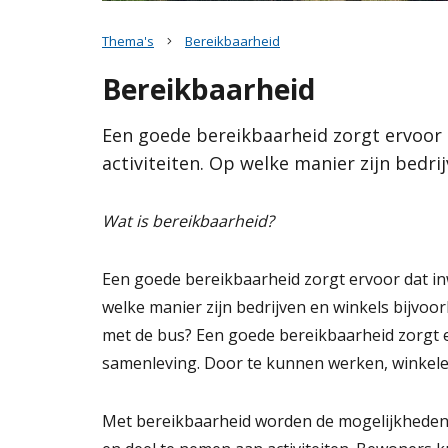
Bereikbaarheid
Ambities
Wat is de omgevingsvisie?
Samen bouw
Thema's
Bereikbaarheid
Samenvattingskaart
Een goede bereikbaarheid zorgt ervoor dat inw
Levendige d
Proces
mee kunnen doen aan activiteiten. Op welke mani
Bereikbaarheid
Onze blauw
Hoe werkt de website?
winkels bijvoorbeeld te bereiken?
Toekomstbe
Rol van de gemeente
Een goede bereikbaarheid zorgt ervoor
Waarden
activiteiten. Op welke manier zijn bedri
Contact
Lees verder
Cultureel er
Landschap
Wat is bereikbaarheid?
Dorpsgerich
DNA van Dr
Een goede bereikbaarheid zorgt ervoor dat i
welke manier zijn bedrijven en winkels bijvoor
met de bus? Een goede bereikbaarheid zorgt 
samenleving. Door te kunnen werken, winkel
Met bereikbaarheid worden de mogelijkheden