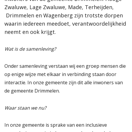
Proces
Zwaluwe, Lage Zwaluwe, Made, Terheijden,
Zwaluwe, Lage Zwaluwe, Made, Terheijden,
Hoe werkt de website?
Drimmelen en Wagenberg zijn trotste dorpen
Drimmelen en Wagenberg zijn trotste dorpen
Rol van de gemeente
waarin iedereen meedoet, verantwoordelijkheid
waarin iedereen meedoet, verantwoordelijkheid
neemt en ook krijgt.
neemt en ook krijgt.
Contact
Wat is de samenleving?
Lees verder
Zoeken
Onder samenleving verstaan wij een groep mensen die
Gebieden
op enige wijze met elkaar in verbinding staan door
Drimmelen
interactie. In onze gemeente zijn dit alle inwoners van
Hooge Zwaluwe
de gemeente Drimmelen.
Terheijden
Wagenberg
Waar staan we nu?
Toon alle
In onze gemeente is sprake van een inclusieve
Thema's