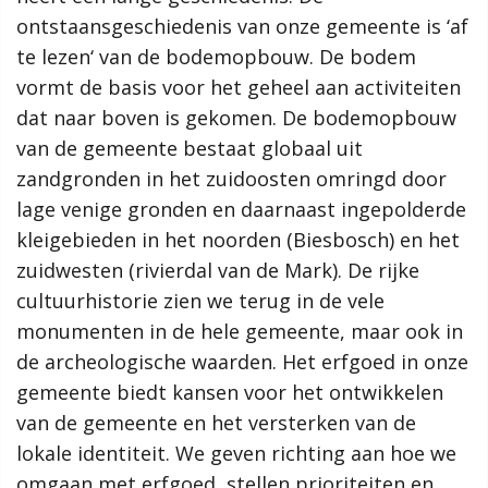
Proces
ontstaansgeschiedenis van onze gemeente is ‘af
ontstaansgeschiedenis van onze gemeente is ‘af
Hoe werkt de website?
te lezen‘ van de bodemopbouw. De bodem
te lezen‘ van de bodemopbouw. De bodem
Rol van de gemeente
vormt de basis voor het geheel aan activiteiten
vormt de basis voor het geheel aan activiteiten
dat naar boven is gekomen. De bodemopbouw
dat naar boven is gekomen. De bodemopbouw
Contact
van de gemeente bestaat globaal uit
van de gemeente bestaat globaal uit
zandgronden in het zuidoosten omringd door
zandgronden in het zuidoosten omringd door
Zoeken
lage venige gronden en daarnaast ingepolderde
lage venige gronden en daarnaast ingepolderde
kleigebieden in het noorden (Biesbosch) en het
kleigebieden in het noorden (Biesbosch) en het
Gebieden
zuidwesten (rivierdal van de Mark). De rijke
zuidwesten (rivierdal van de Mark). De rijke
cultuurhistorie zien we terug in de vele
cultuurhistorie zien we terug in de vele
Drimmelen
monumenten in de hele gemeente, maar ook in
monumenten in de hele gemeente, maar ook in
Hooge Zwaluwe
Terheijden
de archeologische waarden. Het erfgoed in onze
de archeologische waarden. Het erfgoed in onze
Wagenberg
gemeente biedt kansen voor het ontwikkelen
gemeente biedt kansen voor het ontwikkelen
Toon alle
van de gemeente en het versterken van de
van de gemeente en het versterken van de
lokale identiteit. We geven richting aan hoe we
lokale identiteit. We geven richting aan hoe we
Thema's
omgaan met erfgoed, stellen prioriteiten en
omgaan met erfgoed, stellen prioriteiten en